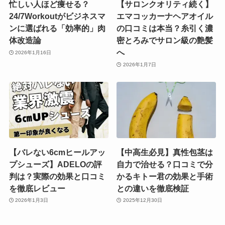
忙しい人ほど痩せる？
【サロンクオリティ続く】
24/7Workoutがビジネスマ
エマコッカーナヘアオイル
ンに選ばれる「効率的」肉
の口コミは本当？糸引く濃
体改造論
密とろみでサロン級の艶髪
へ
2026年1月16日
2026年1月7日
【バレない6cmヒールアッ
【中高生必見】真性包茎は
プシューズ】ADELOの評
自力で治せる？口コミで分
判は？実際の効果と口コミ
かるキトー君の効果と手術
を徹底レビュー
との違いを徹底検証
2026年1月3日
2025年12月30日