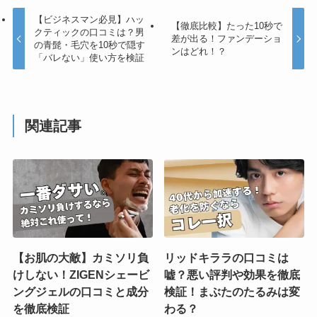
【ビジネスマン必見】ハッ
【徹底比較】たった10秒で
クティックの口コミは？男
差が出る！ファンデーショ
の青髭・毛穴を10秒で隠す
ンはどれ！？
「バレない」使い方を検証
関連記事
【お肌の大敵】カミソリ負
リッドキララの口コミは
けしない！ZIGENシェービ
嘘？悪い評判や効果を徹底
ングジェルの口コミと成分
検証！まぶたのたるみは変
を徹底検証
わる？